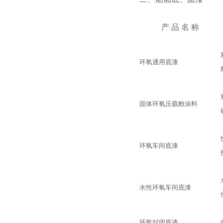
产 品 名 称
环氧通用底漆
固体环氧压载舱涂料
环氧车间底漆
水性环氧车间底漆
环氧封闭底漆